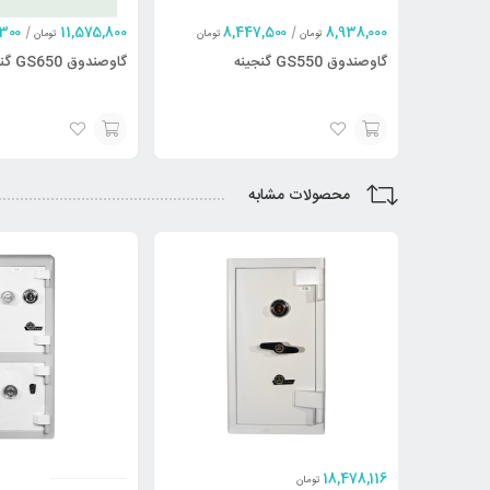
,300
|
11,575,800
8,447,500
|
8,938,000
تومان
تومان
تومان
گاوصندوق GS550 گنجینه
گاوصندوق GS650 گنجینه
انتخاب
انتخاب
محصولات مشابه
گزینه
گزینه
18,478,116
تومان