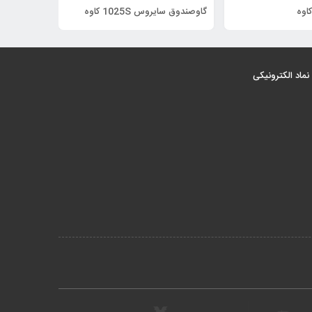
گاوصندوق سایروس 1025S کاوه
ماد الکترونیکی