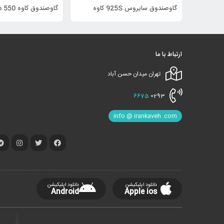
گاوصندوق سایروس 925S کاوه
گاوصندوق کاوه 550 دوطبقه
ارتباط با ما
تهران میدان حسن آباد
6675
0293
info @ irankaveh .com
دانلود اپلیکیشن
دانلود اپلیکیشن
Android
Apple ios