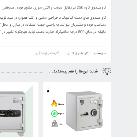
گاوصندوق کاوه 250 در مقابل سرقت و آتش سوزی مقاوم بوده . همچنین این خانواده از محصولات استاندارد ملی ایران به جهت نسوز بودن و مقاومت در برابر سرقت را دارا می باشند.
گاو صندوق های دسته کلاسیک با طراحی سنتی و آشنا همواره در سبد تولیدات
دقیقه در دمای 800 درجه سانتیگراد حرارت دهند، نباید هیچگونه تغییر در آنها ایجاد گردد. این محصولات همچنین در برابر سرقت نیز به مدت 90 دقیقه مقاوم می باشند.
برچسب:
گاوصندوق اداری
گاوصندوق خانگی
شاید این‌ها را هم بپسندید…