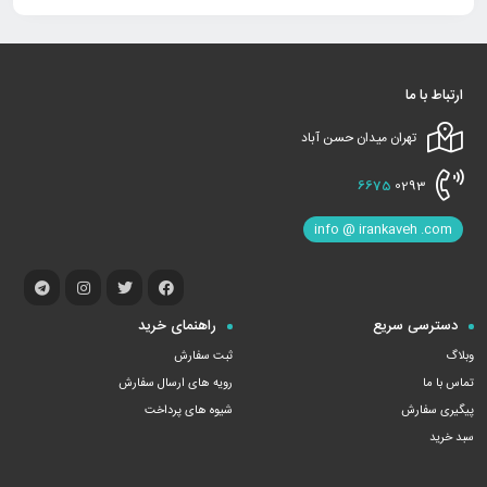
ارتباط با ما
تهران میدان حسن آباد
6675
0293
info @ irankaveh .com
دسترسی سریع
راهنمای خرید
وبلاگ
ثبت سفارش
تماس با ما
رویه های ارسال سفارش
پیگیری سفارش
شیوه های پرداخت
سبد خرید