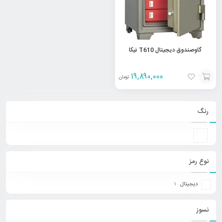
گاوصندوق دیجیتال T610 نیکا
19,890,000
تومان
افزودن
به
رنگ
سبد
نوع رمز
دیجیتال
1
نسوز